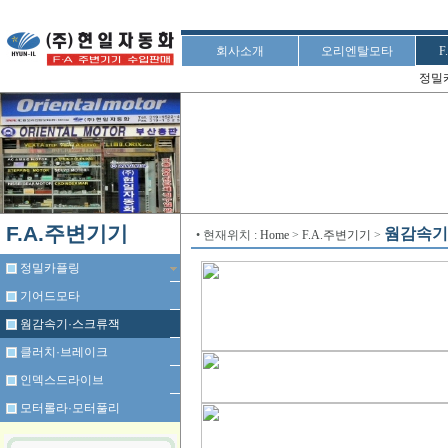
회사소개
오리엔탈모타
F
정밀
F.A.주변기기
웜감속기
• 현재위치 :
Home
>
F.A.주변기기
>
정밀카플링
기어드모타
웜감속기·스크류잭
클러치·브레이크
인덱스드라이브
모터롤라·모터풀리